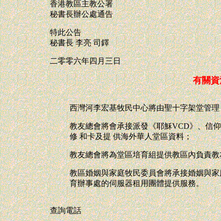
香港教區主教公署
秘書長辦公處通告
特此公告
秘書長 李亮 司鐸
二零零六年四月三日
有關資
西灣河李宏基牧民中心將由聖十字架堂管理
教友總會將會承接派發《耶穌VCD》、信
修 和卡及提 供海外華人堂區資料；
教友總會將為堂區培育組提供教區內負責教
教區婚姻與家庭牧民委員會將承接婚姻與家
育辦事處的伺服器租用團體提供服務。
查詢電話