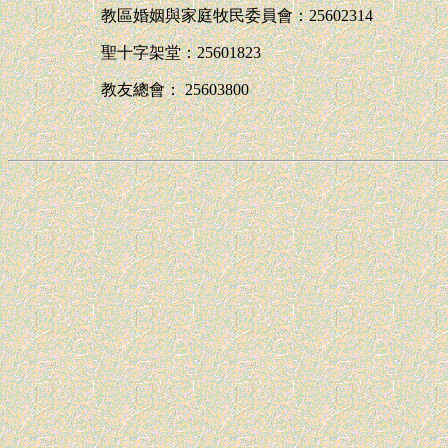
教區婚姻與家庭牧民委員會：25602314
聖十字架堂：25601823
教友總會： 25603800