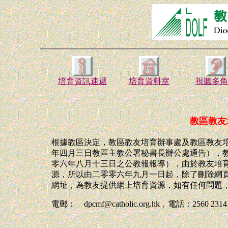
培育資訊速遞
培育資料室
視聽多角
教區教友
根據教區決定，教區教友培育辦事處及教區教友
年四月三日教區主教公署秘書長辦公處通告），
零六年八月十三日之公教報報導），由於教友培育辦事處
源，所以由二零零六年九月一日起，除了刪除網
網址，為教友提供網上培育資源，如有任何問題
電郵： dpcmf@catholic.org.hk，電話：2560 231