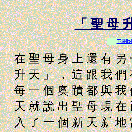
「 聖 母 
下載聆
在 聖 母 身 上 還 有 另 
升 天 」 ， 這 跟 我 們 
每 一 個 奧 蹟 都 與 我 
天 就 說 出 聖 母 現 在 
入 了 一 個 新 天 新 地 