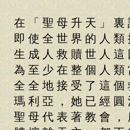
在 「 聖 母 升 天 」 裏 
即 使 全 世 界 的 人 類 
生 成 人 救 贖 世 人 這 
為 至 少 在 整 個 人 類 
全 全 地 接 受 了 這 個 
瑪 利 亞 ， 她 已 經 圓 
聖 母 代 表 著 教 會 ， 